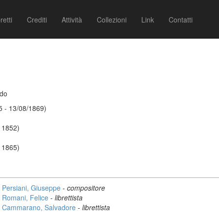
retti
Crediti
Attività
Collezioni
Link
Contatti
ndo
5 - 13/08/1869)
- 1852)
- 1865)
Persiani, Giuseppe
-
compositore
Romani, Felice
-
librettista
Cammarano, Salvadore
-
librettista