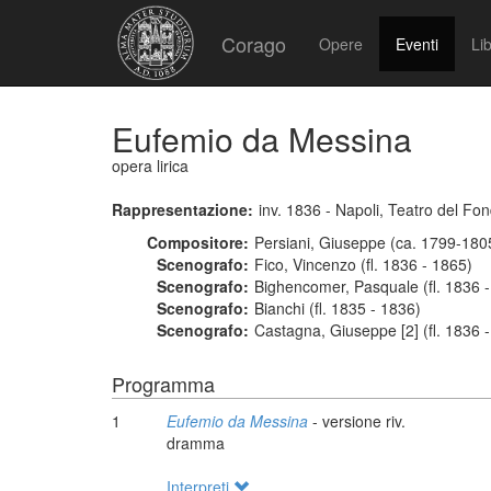
Corago
Opere
Eventi
Lib
Eufemio da Messina
opera lirica
Rappresentazione:
inv. 1836 - Napoli, Teatro del Fo
Compositore:
Persiani, Giuseppe (ca. 1799-180
Scenografo:
Fico, Vincenzo (fl. 1836 - 1865)
Scenografo:
Bighencomer, Pasquale (fl. 1836 
Scenografo:
Bianchi (fl. 1835 - 1836)
Scenografo:
Castagna, Giuseppe [2] (fl. 1836 
Programma
1
Eufemio da Messina
- versione riv.
dramma
Interpreti