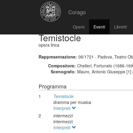
Corago
Opere
Eventi
Libretti
Temistocle
opera lirica
Rappresentazione:
06/1721 - Padova, Teatro Ob
Compositore:
Chelleri, Fortunato (1686-16
Scenografo:
Mauro, Antonio Giuseppe [1] 
Programma
1
Temistocle
dramma per musica
Interpreti
2
intermezzi
intermezzi
Interpreti