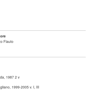
tore
zo Flauto
ida, 1987 2 v
gliano, 1999-2005 v. I, III