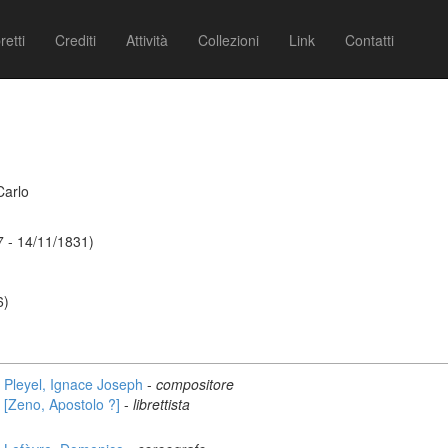
retti
Crediti
Attività
Collezioni
Link
Contatti
Carlo
7 - 14/11/1831)
6)
Pleyel, Ignace Joseph
-
compositore
[Zeno, Apostolo ?]
-
librettista