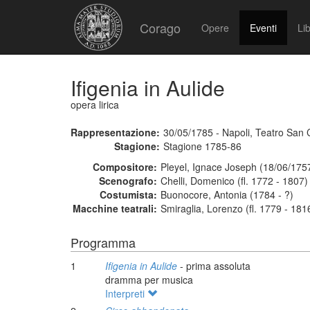
Corago
Opere
Eventi
Lib
Ifigenia in Aulide
opera lirica
Rappresentazione:
30/05/1785 - Napoli, Teatro San 
Stagione:
Stagione 1785-86
Compositore:
Pleyel, Ignace Joseph (18/06/175
Scenografo:
Chelli, Domenico (fl. 1772 - 1807)
Costumista:
Buonocore, Antonia (1784 - ?)
Macchine teatrali:
Smiraglia, Lorenzo (fl. 1779 - 181
Programma
1
Ifigenia in Aulide
- prima assoluta
dramma per musica
Interpreti