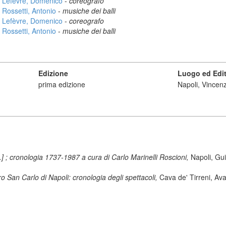
Lefèvre, Domenico
-
coreografo
Rossetti, Antonio
-
musiche dei balli
Lefèvre, Domenico
-
coreografo
Rossetti, Antonio
-
musiche dei balli
Edizione
Luogo ed Edi
prima edizione
Napoli, Vincen
al.] ; cronologia 1737-1987 a cura di Carlo Marinelli Roscioni,
Napoli, Gu
o San Carlo di Napoli: cronologia degli spettacoli,
Cava de' Tirreni, Ava