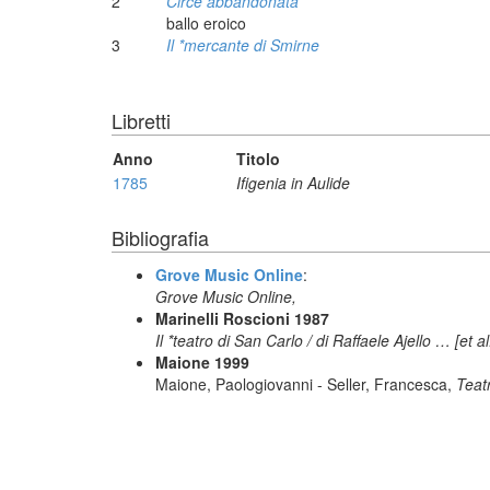
2
Circe abbandonata
ballo eroico
3
Il *mercante di Smirne
Libretti
Anno
Titolo
1785
Ifigenia in Aulide
Bibliografia
Grove Music Online
:
Grove Music Online,
Marinelli Roscioni 1987
Il *teatro di San Carlo / di Raffaele Ajello … [et 
Maione 1999
Maione, Paologiovanni - Seller, Francesca,
Teatr