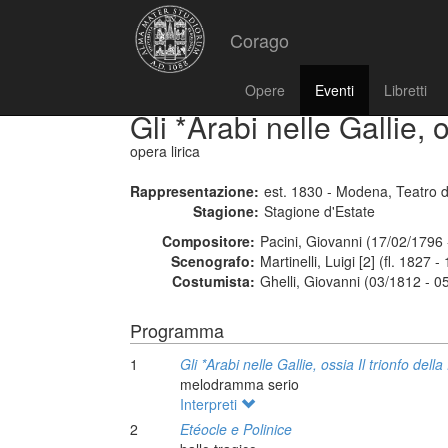
Corago
Opere
Eventi
Libretti
Gli *Arabi nelle Gallie, o
opera lirica
Rappresentazione:
est. 1830 - Modena, Teatro d
Stagione:
Stagione d'Estate
Compositore:
Pacini, Giovanni (17/02/1796
Scenografo:
Martinelli, Luigi [2] (fl. 1827 -
Costumista:
Ghelli, Giovanni (03/1812 - 0
Programma
1
Gli *Arabi nelle Gallie, ossia Il trionfo della
melodramma serio
Interpreti
2
Etéocle e Polinice