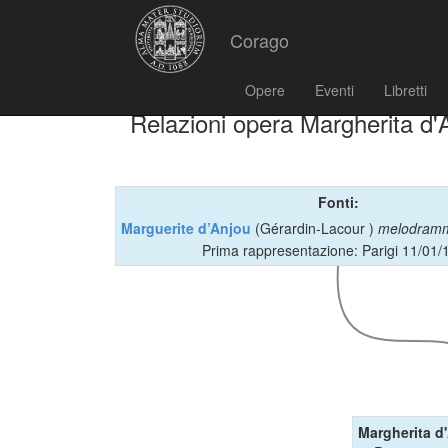
Corago
Opere
Eventi
Libretti
Relazioni opera Margherita d'
Fonti:
Marguerite d’Anjou
(Gérardin-Lacour )
melodram
Prima rappresentazione: Parigi 11/01/
Margherita d