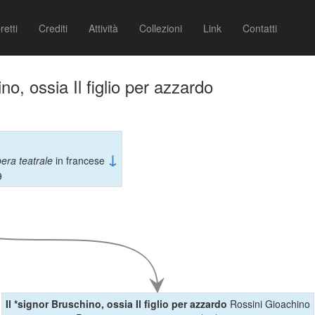
retti
Crediti
Attività
Collezioni
Link
Contatti
no, ossia Il figlio per azzardo
↓
era teatrale
in francese
9
Il *signor Bruschino, ossia Il figlio per azzardo
Rossini Gioachino