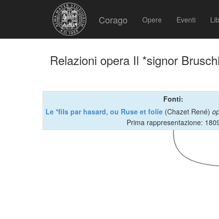
Corago
Opere
Eventi
Lib
Relazioni opera Il *signor Bruschi
Fonti:
Le *fils par hasard, ou Ruse et folie
(Chazet René)
op
Prima rappresentazione: 180