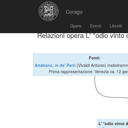
Corago
Opere
Eventi
Libretti
Relazioni opera L' *odio vinto
Fonti:
Artabano, re de' Parti
(Vivaldi Antonio)
melodram
Prima rappresentazione: Venezia ca. 12 ge
L' *odio vinto 