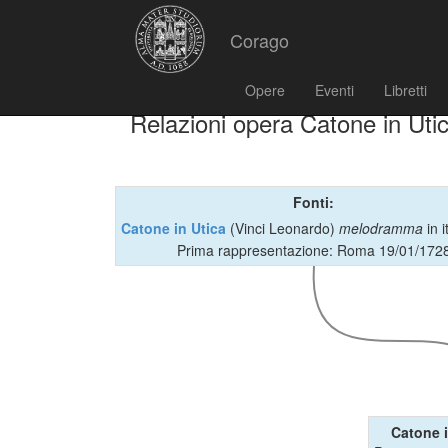
Corago
Opere
Eventi
Libretti
Relazioni opera Catone in Uti
Fonti:
Catone in Utica
(Vinci Leonardo)
melodramma
in i
Prima rappresentazione: Roma 19/01/172
Catone i