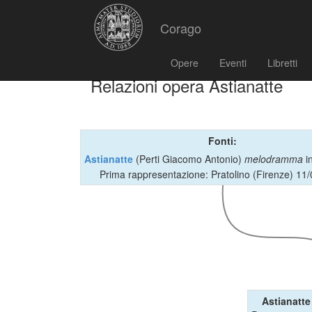
Corago
Opere
Eventi
Libretti
Relazioni opera Astianatte
Fonti:
Astianatte
(Perti Giacomo Antonio)
melodramma
in
Prima rappresentazione: Pratolino (Firenze) 11
Astianatte