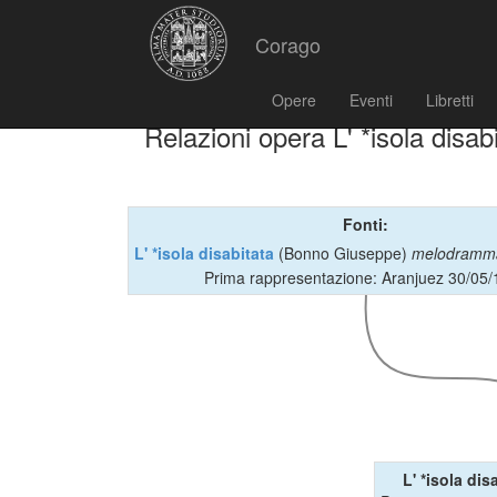
Corago
Opere
Eventi
Libretti
Relazioni opera L' *isola disab
Fonti:
L' *isola disabitata
(Bonno Giuseppe)
melodramm
Prima rappresentazione: Aranjuez 30/05
L' *isola dis