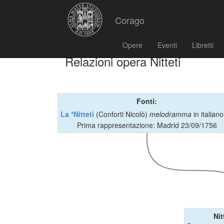
Corago
Opere
Eventi
Libretti
Relazioni opera Nitteti
Fonti:
La *Nitteti
(Conforti Nicolò)
melodramma
in italian
Prima rappresentazione: Madrid 23/09/1756
Nit