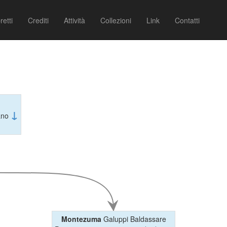
retti
Crediti
Attività
Collezioni
Link
Contatti
↓
iano
Montezuma
Galuppi Baldassare