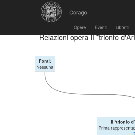
Corago
Opere
Eventi
Libretti
Relazioni opera Il *trionfo d'A
Fonti:
Nessuna
Il *trionfo 
Prima rappresentaz