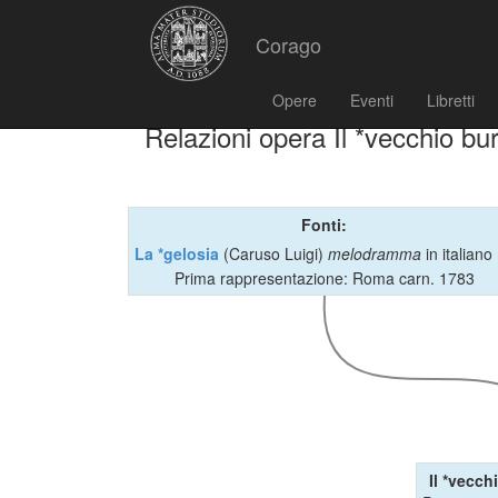
Corago
Opere
Eventi
Libretti
Relazioni opera Il *vecchio bur
Fonti:
La *gelosia
(Caruso Luigi)
melodramma
in italiano
Prima rappresentazione: Roma carn. 1783
Il *vecch