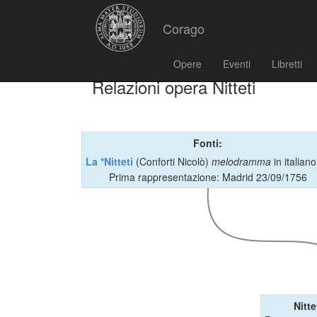
Corago
Opere
Eventi
Libretti
Relazioni opera Nitteti
Fonti:
La *Nitteti
(Conforti Nicolò)
melodramma
in italian
Prima rappresentazione: Madrid 23/09/1756
Nitte