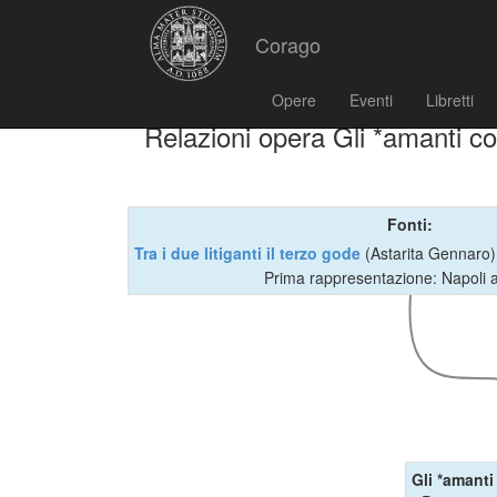
Corago
Opere
Eventi
Libretti
Relazioni opera Gli *amanti co
Fonti:
Tra i due litiganti il terzo gode
(Astarita Gennaro
Prima rappresentazione: Napoli 
Gli *amanti