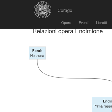
Corago
Opere
Eventi
Libretti
Relazioni opera Endimione
Fonti:
Nessuna
Endi
Prima rapp