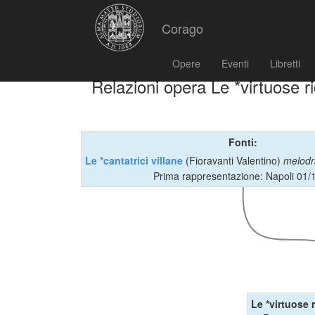
Corago
Opere
Eventi
Libretti
Relazioni opera Le *virtuose ri
Fonti:
Le *cantatrici villane
(Fioravanti Valentino)
melod
Prima rappresentazione: Napoli 01/
Le *virtuose 