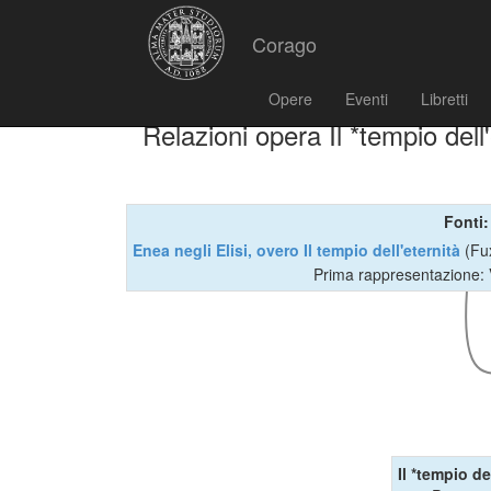
Corago
Opere
Eventi
Libretti
Relazioni opera Il *tempio dell'
Fonti:
Enea negli Elisi, overo Il tempio dell'eternità
(Fu
Prima rappresentazione:
Il *tempio de