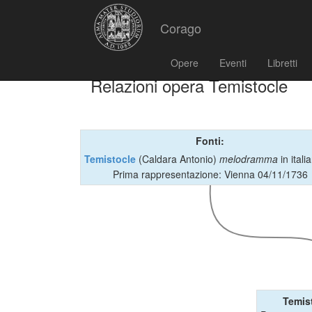
Corago
Opere
Eventi
Libretti
Relazioni opera Temistocle
Fonti:
Temistocle
(Caldara Antonio)
melodramma
in ital
Prima rappresentazione: Vienna 04/11/1736
Temis