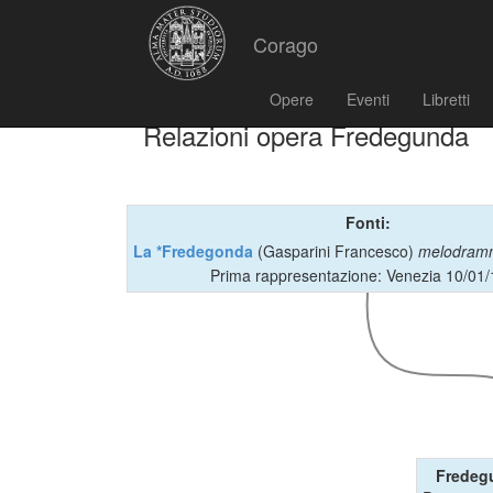
Corago
Opere
Eventi
Libretti
Relazioni opera Fredegunda
Fonti:
La *Fredegonda
(Gasparini Francesco)
melodram
Prima rappresentazione: Venezia 10/01
Fredeg