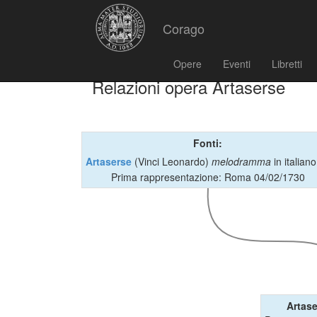
Corago
Opere
Eventi
Libretti
Relazioni opera Artaserse
Fonti:
Artaserse
(Vinci Leonardo)
melodramma
in italian
Prima rappresentazione: Roma 04/02/1730
Artase