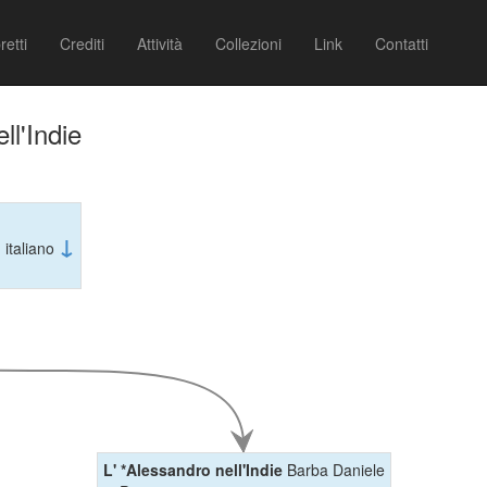
retti
Crediti
Attività
Collezioni
Link
Contatti
ll'Indie
↓
 italiano
L' *Alessandro nell'Indie
Barba Daniele