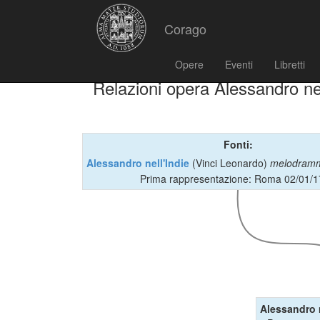
Corago
Opere
Eventi
Libretti
Relazioni opera Alessandro nel
Fonti:
Alessandro nell'Indie
(Vinci Leonardo)
melodram
Prima rappresentazione: Roma 02/01/
Alessandro n