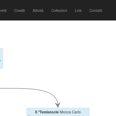
retti
Crediti
Attività
Collezioni
Link
Contatti
↓
Il *Temistocle
Monza Carlo