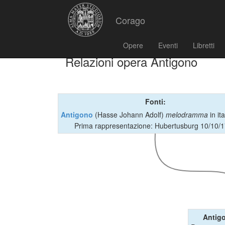
Corago
Opere
Eventi
Libretti
Relazioni opera Antigono
Fonti:
Antigono
(Hasse Johann Adolf)
melodramma
in it
Prima rappresentazione: Hubertusburg 10/10/
Antig