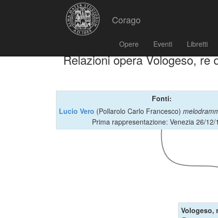
Corago
Opere
Eventi
Libretti
Relazioni opera Vologeso, re d
Fonti:
Lucio Vero
(Pollarolo Carlo Francesco)
melodram
Prima rappresentazione: Venezia 26/12/
Vologeso, r