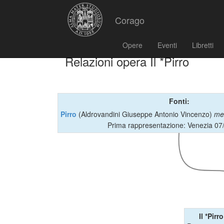
Corago
Opere
Eventi
Libretti
Relazioni opera Il *Pirro
Fonti:
Pirro
(Aldrovandini Giuseppe Antonio Vincenzo)
me
Prima rappresentazione: Venezia 07
Il *Pirro