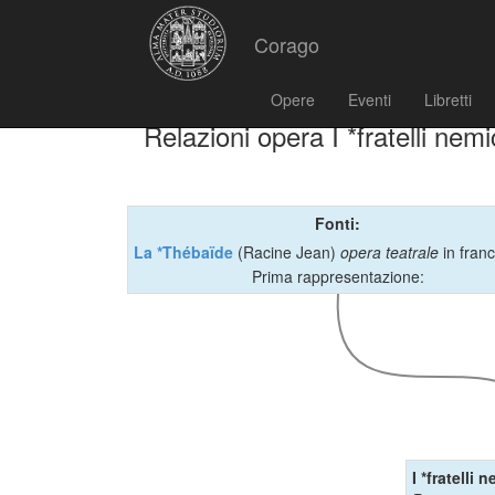
Corago
Opere
Eventi
Libretti
Relazioni opera I *fratelli nemi
Fonti:
La *Thébaïde
(Racine Jean)
opera teatrale
in fran
Prima rappresentazione:
I *fratelli 