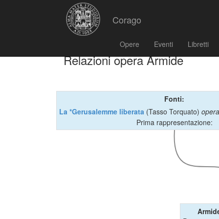
Corago
Opere
Eventi
Libretti
Relazioni opera Armide
Fonti:
La *Gerusalemme liberata
(Tasso Torquato)
opera
Prima rappresentazione:
Armid