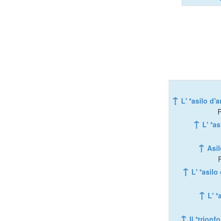
↑
L' *asilo d'
P
↑
L' *a
↑
Asi
↑
L' *asil
↑
L' *
↑
Il *trionf