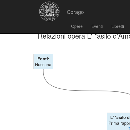
Corago
Opere
Eventi
Libretti
Relazioni opera L' *asilo d'Am
Fonti:
Nessuna
L' *asilo 
Prima rapp