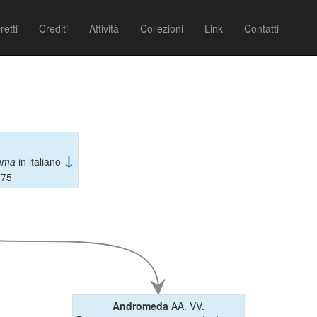
retti
Crediti
Attività
Collezioni
Link
Contatti
↓
mma
in italiano
775
Andromeda
AA. VV.