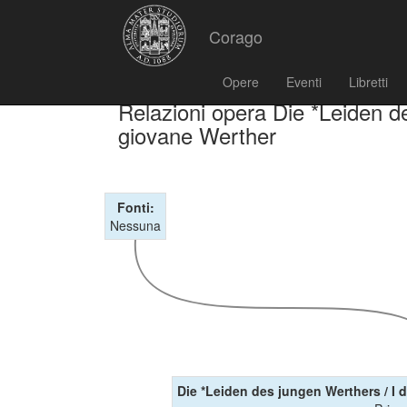
Corago
Opere
Eventi
Libretti
Relazioni opera Die *Leiden de
giovane Werther
Fonti:
Nessuna
Die *Leiden des jungen Werthers / I 