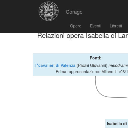
Corago
Opere
Eventi
Libretti
Relazioni opera Isabella di La
Fonti:
I *cavalieri di Valenza
(Pacini Giovanni)
melodram
Prima rappresentazione: Milano 11/06/
Isabella di