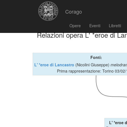
Corago
Opere
Eventi
Libretti
Relazioni opera L' *eroe di La
Fonti:
L' *eroe di Lancastro
(Nicolini Giuseppe)
melodr
Prima rappresentazione: Torino 03/02
L' *eroe 