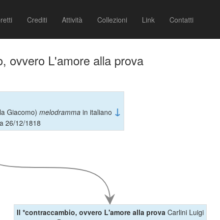
retti
Crediti
Attività
Collezioni
Link
Contatti
o, ovvero L'amore alla prova
↓
la Giacomo)
melodramma
in italiano
a 26/12/1818
Il *contraccambio, ovvero L'amore alla prova
Carlini Luigi