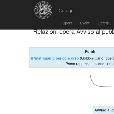
Corago
Opere
Eventi
Libretti
Relazioni opera Avviso al pubb
Fonti:
Il *matrimonio per concorso
(Goldoni Carlo)
opera
Prima rappresentazione: 176
Avviso al 