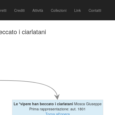
retti
Crediti
Attività
Collezioni
Link
Contatti
ccato i ciarlatani
Le *vipere han beccato i ciarlatani
Mosca Giuseppe
Prima rappresentazione: aut. 1801
Torna all'opera