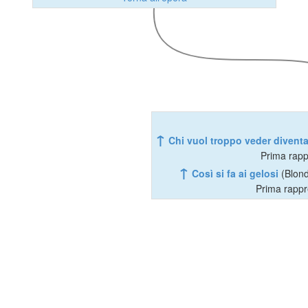
↑
Chi vuol troppo veder diventa
Prima rapp
↑
Così si fa ai gelosi
(Blond
Prima rappr