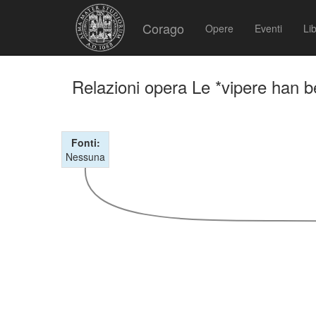
Corago
Opere
Eventi
Lib
Relazioni opera Le *vipere han be
Fonti:
Nessuna