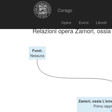
Corago
Opere
Eventi
Libretti
Relazioni opera Zamori, ossia 
Fonti:
Nessuna
Zamori, ossia L'eroe
Prima rapp