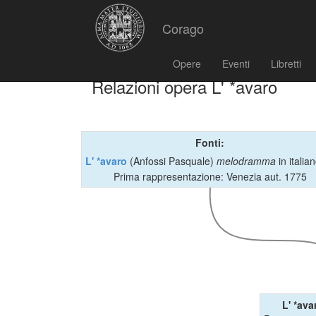
Corago
Opere
Eventi
Libretti
Relazioni opera L' *avaro
Fonti:
L' *avaro
(Anfossi Pasquale)
melodramma
in italia
Prima rappresentazione: Venezia aut. 1775
L' *ava