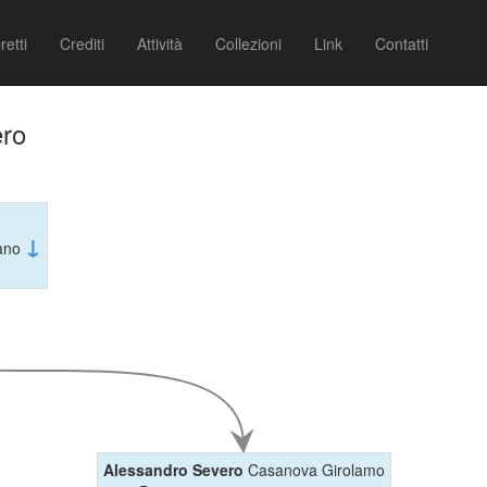
retti
Crediti
Attività
Collezioni
Link
Contatti
ero
↓
iano
Alessandro Severo
Casanova Girolamo