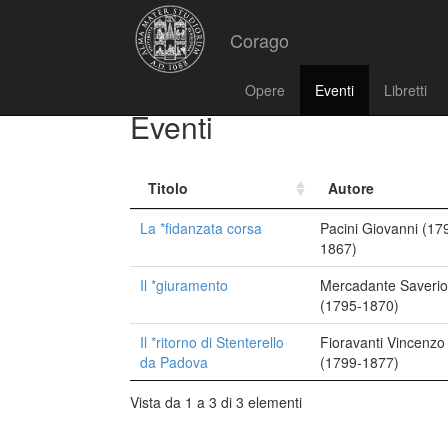
Corago
Opere
Eventi
Libretti
Eventi
Titolo
Autore
La *fidanzata corsa
Pacini Giovanni (17
1867)
Il *giuramento
Mercadante Saverio
(1795-1870)
Il *ritorno di Stenterello
Fioravanti Vincenzo
da Padova
(1799-1877)
Vista da 1 a 3 di 3 elementi