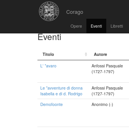
Corago
Opere
Eventi
Libretti
Eventi
Titolo
Autore
L' *avaro
Anfossi Pasquale
(1727-1797)
Le *avventure di donna
Anfossi Pasquale
Isabella e di d. Rodrigo
(1727-1797)
Demofoonte
Anonimo (-)