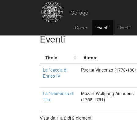
Corago
Opere
Eventi
Libretti
Eventi
Titolo
Autore
La *caccia di
Pucitta Vincenzo (1778-1861
Enrico IV
La *clemenza di
Mozart Wolfgang Amadeus
Tito
(1756-1791)
Vista da 1 a 2 di 2 elementi