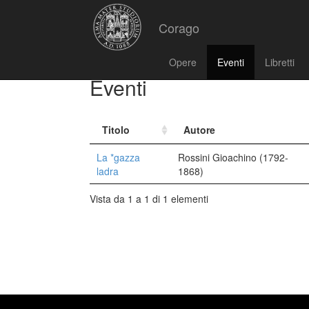
Corago
Opere
Eventi
Libretti
Eventi
Titolo
Autore
La *gazza
Rossini Gioachino (1792-
ladra
1868)
Vista da 1 a 1 di 1 elementi