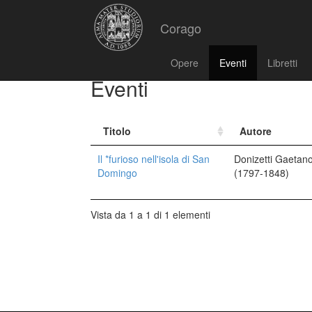
Corago
Opere
Eventi
Libretti
Eventi
Titolo
Autore
Il *furioso nell'isola di San
Donizetti Gaetan
Domingo
(1797-1848)
Vista da 1 a 1 di 1 elementi