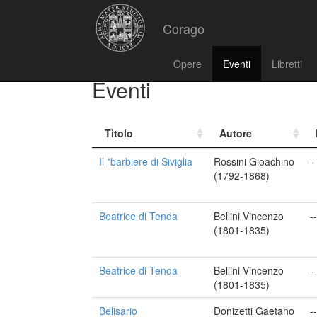
Corago
Opere
Eventi
Libretti
Eventi
Titolo
Autore
Il *barbiere di Siviglia
Rossini Gioachino
--
(1792-1868)
Beatrice di Tenda
Bellini Vincenzo
--
(1801-1835)
Beatrice di Tenda
Bellini Vincenzo
--
(1801-1835)
Belisario
Donizetti Gaetano
--