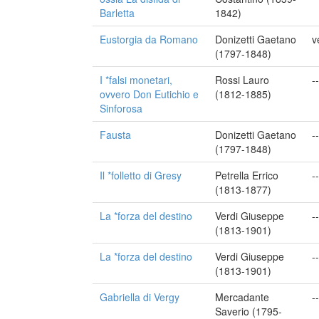
Barletta
1842)
Eustorgia da Romano
Donizetti Gaetano
v
(1797-1848)
I *falsi monetari,
Rossi Lauro
--
ovvero Don Eutichio e
(1812-1885)
Sinforosa
Fausta
Donizetti Gaetano
--
(1797-1848)
Il *folletto di Gresy
Petrella Errico
--
(1813-1877)
La *forza del destino
Verdi Giuseppe
--
(1813-1901)
La *forza del destino
Verdi Giuseppe
--
(1813-1901)
Gabriella di Vergy
Mercadante
--
Saverio (1795-