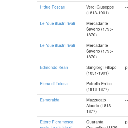
I *due Foscari
Verdi Giuseppe
--
(1813-1901)
Le *due illustri rivali
Mercadante
--
Saverio (1795-
1870)
Le *due illustri rivali
Mercadante
--
Saverio (1795-
1870)
Edmondo Kean
Sangiorgi Filippo
p
(1831-1901)
Elena di Tolosa
Petrella Errico
--
(1813-1877)
Esmeralda
Mazzucato
--
Alberto (1813-
1877)
Ettore Fieramosca,
Quaranta
p
ossia La disfida di
Costantino (1839-