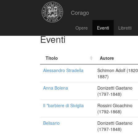
Corago
Opere
Eventi
Libretti
Eventi
Titolo
Autore
Alessandro Stradella
Schimon Adolf (1820
1887)
Anna Bolena
Donizetti Gaetano
(1797-1848)
Il *barbiere di Siviglia
Rossini Gioachino
(1792-1868)
Belisario
Donizetti Gaetano
(1797-1848)