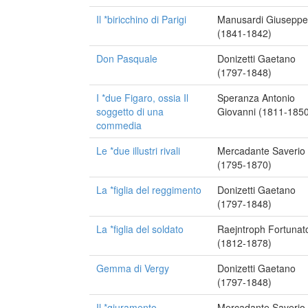
Il *biricchino di Parigi
Manusardi Giuseppe
(1841-1842)
Don Pasquale
Donizetti Gaetano
(1797-1848)
I *due Figaro, ossia Il
Speranza Antonio
soggetto di una
Giovanni (1811-185
commedia
Le *due illustri rivali
Mercadante Saverio
(1795-1870)
La *figlia del reggimento
Donizetti Gaetano
(1797-1848)
La *figlia del soldato
Raejntroph Fortunat
(1812-1878)
Gemma di Vergy
Donizetti Gaetano
(1797-1848)
Il *giuramento
Mercadante Saverio