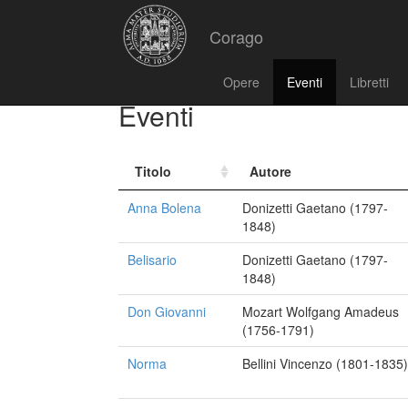
Corago
Opere
Eventi
Libretti
Eventi
Titolo
Autore
Anna Bolena
Donizetti Gaetano (1797-
1848)
Belisario
Donizetti Gaetano (1797-
1848)
Don Giovanni
Mozart Wolfgang Amadeus
(1756-1791)
Norma
Bellini Vincenzo (1801-1835)