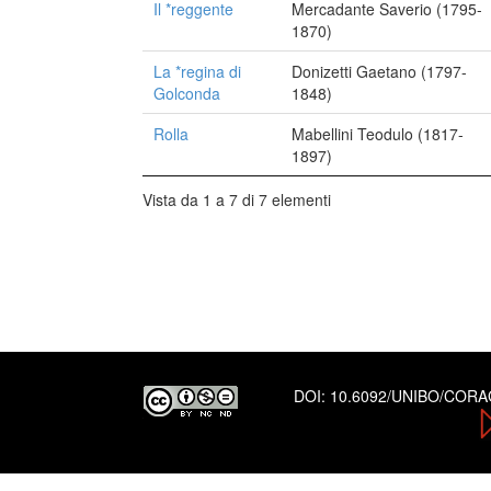
Il *reggente
Mercadante Saverio (1795-
1870)
La *regina di
Donizetti Gaetano (1797-
Golconda
1848)
Rolla
Mabellini Teodulo (1817-
1897)
Vista da 1 a 7 di 7 elementi
DOI:
10.6092/UNIBO/COR