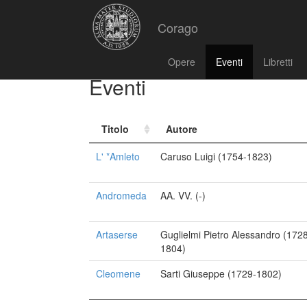
Corago
Opere
Eventi
Libretti
Eventi
Titolo
Autore
L' *Amleto
Caruso Luigi (1754-1823)
Andromeda
AA. VV. (-)
Artaserse
Guglielmi Pietro Alessandro (172
1804)
Cleomene
Sarti Giuseppe (1729-1802)